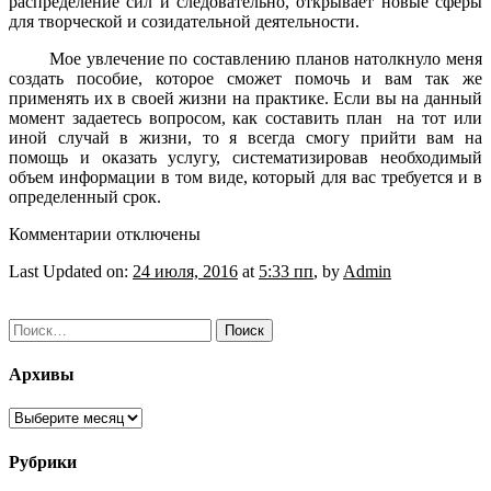
распределение сил и следовательно, открывает новые сферы
для творческой и созидательной деятельности.
Мое увлечение по составлению планов натолкнуло меня
создать пособие, которое сможет помочь и вам так же
применять их в своей жизни на практике. Если вы на данный
момент задаетесь вопросом, как составить план на тот или
иной случай в жизни, то я всегда смогу прийти вам на
помощь и оказать услугу, систематизировав необходимый
объем информации в том виде, который для вас требуется и в
определенный срок.
к
Комментарии
отключены
записи
Last Updated on:
24 июля, 2016
at
5:33 пп
, by
Admin
Как
составить
план
Найти:
на
все
случаи
Архивы
жизни
Архивы
Рубрики