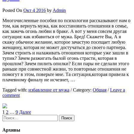
Posted On
Окт 4 2016
by
Admin
Многочисленные пособия по психологии рассказывают нам о
том, как вернуть мужа, как восстановить отношения в семье,
как зажечь огонь любви в браке. А вот у меня совсем другая
ситуация: как избавиться от мужа. Бред! Скажете Вы, А я
скажу обычное желание, которое зачастую посещает любую
женщину, которая не может достучаться до своего партнера.
Зачем строить и налаживать отношения которые уже зашли в
тупик? Зачем разжигать былой огонь страсти, которая в
прошлом? Зачем пилить опилки? Если пары не сделали этого
раньше при совместной жизни, то повторные отношения не
помогут в этом, поверьте мне. Та ситуация,которая привела к
плачевному финалу не исчезнет, …
Tagged with:
избавление от мужа
/
Category:
Общая
/
Leave a
comment
Пагинация
1
2
…
9
Далее
Найти:
записей
Архивы