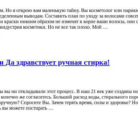
м. Но я открою вам маленькую тайну. Вы косметолог или парикм
деленным выводам. Составить план по уходу за волосами совсем
и и краски никоим образом не изменят в корне ваши волосы, он
 индустрия косметики. Но не все так плохо. Мой …
и Да здравствует ручная стирка!
бы вы ни откладывали этот процесс. В наш 21 век уже созданы н
ой, конечно же согласитесь. Большой расход воды, стирального п
 вручную? Спросите Вы. Зачем терять время, силы и здоровье? Н
ть вы можете постирать …