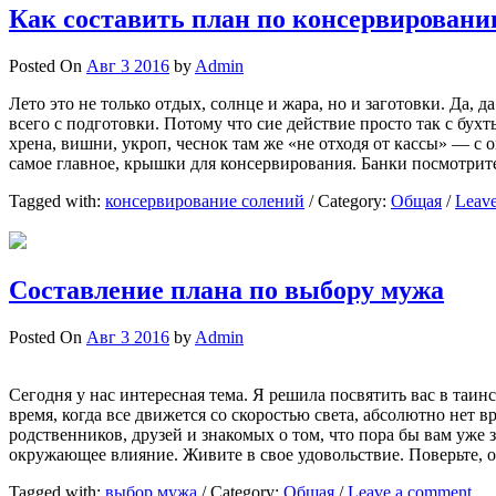
Как составить план по консервировани
Posted On
Авг 3 2016
by
Admin
Лето это не только отдых, солнце и жара, но и заготовки. Да, 
всего с подготовки. Потому что сие действие просто так с бух
хрена, вишни, укроп, чеснок там же «не отходя от кассы» — с о
самое главное, крышки для консервирования. Банки посмотри
Tagged with:
консервирование солений
/
Category:
Общая
/
Leav
Составление плана по выбору мужа
Posted On
Авг 3 2016
by
Admin
Сегодня у нас интересная тема. Я решила посвятить вас в таин
время, когда все движется со скоростью света, абсолютно нет 
родственников, друзей и знакомых о том, что пора бы вам уже
окружающее влияние. Живите в свое удовольствие. Поверьте, 
Tagged with:
выбор мужа
/
Category:
Общая
/
Leave a comment