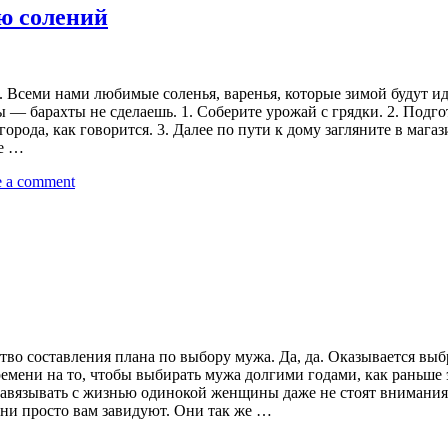
ю солений
да. Всеми нами любимые соленья, варенья, которые зимой будут и
ты — барахты не сделаешь. 1. Соберите урожай с грядки. 2. Под
города, как говорится. 3. Далее по пути к дому загляните в маг
те …
e a comment
ство составления плана по выбору мужа. Да, да. Оказывается вы
времени на то, чтобы выбирать мужа долгими годами, как раньше
 завязывать с жизнью одинокой женщины даже не стоят внимания
они просто вам завидуют. Они так же …