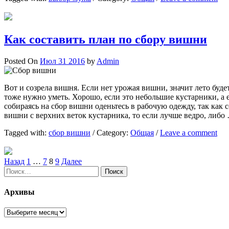
Как составить план по сбору вишни
Posted On
Июл 31 2016
by
Admin
Вот и созрела вишня. Если нет урожая вишни, значит лето буде
тоже нужно уметь. Хорошо, если это небольшие кустарники, а е
собираясь на сбор вишни оденьтесь в рабочую одежду, так как 
вишни с верхних веток кустарника, то если лучше ведро, либо
Tagged with:
сбор вишни
/
Category:
Общая
/
Leave a comment
Пагинация
Назад
1
…
7
8
9
Далее
Найти:
записей
Архивы
Архивы