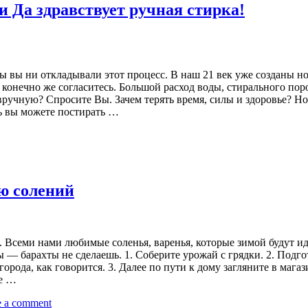
и Да здравствует ручная стирка!
бы вы ни откладывали этот процесс. В наш 21 век уже созданы н
ой, конечно же согласитесь. Большой расход воды, стирального п
 вручную? Спросите Вы. Зачем терять время, силы и здоровье? Н
ть вы можете постирать …
ю солений
да. Всеми нами любимые соленья, варенья, которые зимой будут и
ты — барахты не сделаешь. 1. Соберите урожай с грядки. 2. Под
города, как говорится. 3. Далее по пути к дому загляните в маг
те …
e a comment