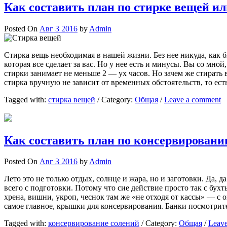
Как составить план по стирке вещей ил
Posted On
Авг 3 2016
by
Admin
Стирка вещь необходимая в нашей жизни. Без нее никуда, как 
которая все сделает за вас. Но у нее есть и минусы. Вы со мн
стирки занимает не меньше 2 — ух часов. Но зачем же стирать
стирка вручную не зависит от временных обстоятельств, то ес
Tagged with:
стирка вещей
/
Category:
Общая
/
Leave a comment
Как составить план по консервировани
Posted On
Авг 3 2016
by
Admin
Лето это не только отдых, солнце и жара, но и заготовки. Да, 
всего с подготовки. Потому что сие действие просто так с бух
хрена, вишни, укроп, чеснок там же «не отходя от кассы» — с о
самое главное, крышки для консервирования. Банки посмотри
Tagged with:
консервирование солений
/
Category:
Общая
/
Leav