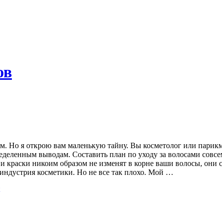
ов
м. Но я открою вам маленькую тайну. Вы косметолог или парикм
деленным выводам. Составить план по уходу за волосами совсем
и и краски никоим образом не изменят в корне ваши волосы, он
 индустрия косметики. Но не все так плохо. Мой …