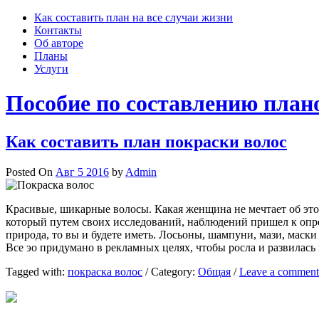
Skip
Как составить план на все случаи жизни
to
Контакты
content
Об авторе
Планы
Услуги
Пособие по составлению план
Как составить план покраски волос
Posted On
Авг 5 2016
by
Admin
Красивые, шикарные волосы. Какая женщина не мечтает об это
который путем своих исследований, наблюдений пришел к опре
природа, то вы и будете иметь. Лосьоны, шампуни, мази, маск
Все эо придумано в рекламных целях, чтобы росла и развилась
Tagged with:
покраска волос
/
Category:
Общая
/
Leave a comment