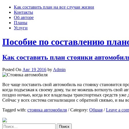
Skip
Как составить план на все случаи жизни
to
Контакты
content
Об авторе
Планы
Услуги
Пособие по составлению план
Как составить план стоянки автомобил
Posted On
Авг 19 2016
by
Admin
Все чаще поставить свой автомобиль на стоянку становится проб
когда подъезжая к своему дому, ты не можешь воткнуть свой ав
поздно ночью, когда все владельцы транспортных средств уже д
Сейчас у всех система сигнализации с обратной связью, и вы в
Tagged with:
стоянка автомобиля
/
Category:
Общая
/
Leave a co
Найти: