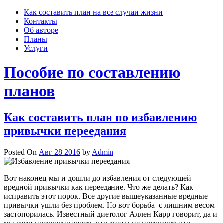
Skip
Как составить план на все случаи жизни
to
Контакты
content
Об авторе
Планы
Услуги
Пособие по составлению
планов
Как составить план по избавлению
привычки переедания
Posted On
Авг 28 2016
by
Admin
Вот наконец мы и дошли до избавления от следующей
вредной привычки как переедание. Что же делать? Как
исправить этот порок. Все другие вышеуказанные вредные
привычки ушли без проблем. Но вот борьба с лишним весом
застопорилась. Известный диетолог Аллен Карр говорит, да и
мы сами прекрасно знаем, что диеты не помогают, это