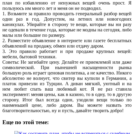
план по избавлению от ненужных вещей очень прост. Я
пользуюсь им много лет и меня он не подводил.
1. Возьмите за правило проводить генеральный разбор вещей
один раз в год. Допустим, на летних или новогодних
каникулах. Убирайте в сторону те вещи, которые вы ни разу
не одевали в течение года, которые не модны на сегодня, либо
малы или большие по размеру.
2. Разместите объявление в интернете или газете бесплатных
объявлений на продажу, обмен или отдачу даром.
3. Это правило работает и при продаже крупных вещей:
мебели, бытовой техники.
Советы: Не загибайте цену. Делайте ее приемлемой или даже
символической. При нынешней насыщенности рынка
большую роль играет ценовая политика, а не качество. Никого
абсолютно не волнует, что свитер вы купили в Германии, а
платок привезли из Турции. А диван мягкий, уютный и на
нем любит спать ваш любимый кот. Я не раз ставила
эксперимент: меняя цены, как в казино, то в одну, то в другую
сторону. Итог был всегда один, уходили вещи только по
наименьшей цене, либо даром. Вы можете назвать это
благотворительностью, ну и пусть, давайте творить добро!
Еще по этой теме: